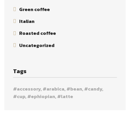
Green coffee
Italian
Roasted coffee
Uncategorized
Tags
accessory
arabica
bean
candy
cup
ephiopian
latte