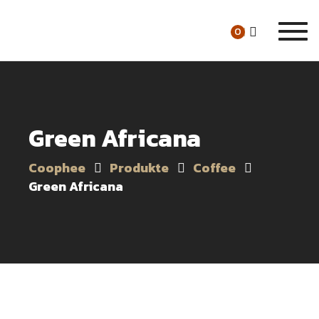
Togg
0
navi
Green Africana
Coophee
Produkte
Coffee
Green Africana