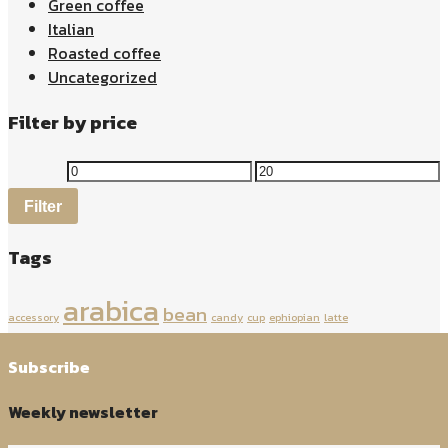
Green coffee
Italian
Roasted coffee
Uncategorized
Filter by price
Filter
Tags
arabica
bean
accessory
candy
cup
ephiopian
latte
Subscribe
Weekly newsletter