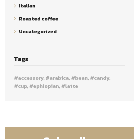
Italian
Roasted coffee
Uncategorized
Tags
accessory
arabica
bean
candy
cup
ephiopian
latte